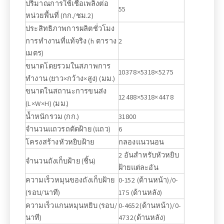
ปริมาณการใช้เชื้อเพลิงต่อ
55
หน่วยพื้นที่ (กก./ชม.2)
ประสิทธิภาพการผลิตชั่วโมง
การทำงานที่แท้จริง (h ตาราง
2
เมตร)
ขนาดโดยรวมในสภาพการ
10378×5318×5275
ทำงาน (ยาว×กว้าง×สูง) (มม.)
ขนาดในสถานะการขนส่ง
12488×5318×4478
(L×W×H) (มม.)
น้ำหนักรวม (กก.)
31800
จำนวนแถวรถตัดฝ้าย (แถว)
6
โครงสร้างหัวหยิบฝ้าย
กลองแนวนอน
2 อันสำหรับหัวหยิบ
จำนวนถังเก็บฝ้าย (ชิ้น)
ฝ้ายแต่ละอัน
ความเร็วหมุนของถังเก็บฝ้าย
0-152 (ด้านหน้า)/0-
(รอบ/นาที)
175 (ด้านหลัง)
ความเร็วแกนหมุนหยิบ (รอบ/
0-4652(ด้านหน้า)/0-
นาที)
4732(ด้านหลัง)