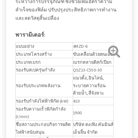
ระหว่างการบรรจุภัณฑ์ ซึ่งช่วยเพิ่มอัตราความ
สำเร็จของฟิล์ม ปรับปรุงประสิทธิภาพการทำงาน
และลดวัสดุสิ้นเปลือง
พารามิเตอร์:
แบบอย่าง
4MZD-6
ประเภทโครงสร้าง
ขับเคลื่อนด้วยตนเอง
ประเภทเบรก
เบรกหลายดิสก์เปียก
รองรับสเปครุ่นกำลัง
QSZ13-C550-30
แนวตั้ง, อินไลน์,
รองรับประเภทพลังงาน
ระบายความร้อน
ด้วยน้ำ, สี่จังหวะ
รองรับกำลังไฟฟ้าพิกัด (kW)
410
รองรับความเร็วพิกัดกำลัง
1900
(r/min)
ชื่อสถานประกอบกิจการผลิต
บริษัท ตงเฟิง คัมมินส์
ไฟฟ้าสนับสนุน
เอ็นจิ้น จำกัด