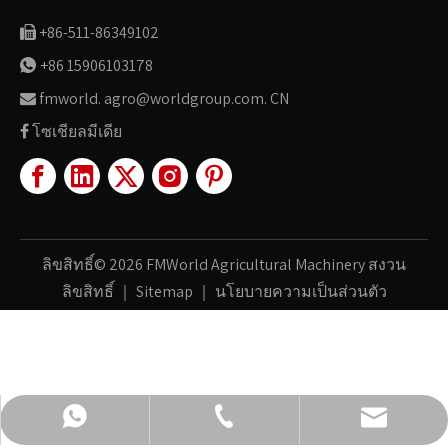
+86-511-86349102

+86 15906103178

fmworld. agro@worldgroup.com. CN

โซเชียลมีเดีย

ลิขสิทธิ์©
2026
FMWorld Agricultural Machinery สงวน
ลิขสิทธิ์ ｜
Sitemap
｜
นโยบายความเป็นส่วนตัว
fmworld.agro@worldgroup.com.cn
+86-511-86349102
+86 15906103178