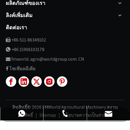
ผลิตภัณฑ์ของเรา
ลิงค์เพิ่มเติม
ติดต่อเรา
+86-511-86349102

+86 15906103178

fmworld. agro@worldgroup.com. CN

โซเชียลมีเดีย

ลิขสิทธิ์©
2026
FMWorld Agricultural Machinery สงวน
ลิขสิทธิ์ ｜
Sitemap
｜
นโยบายความเป็นส่วนตัว
fmworld.agro@worldgroup.com.cn
+86-511-86349102
+86 15906103178