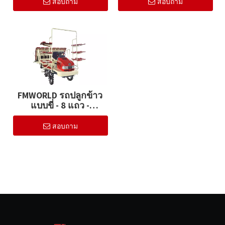
สอบถาม
สอบถาม
FMWORLD รถปลูกข้าว
แบบขี่ - 8 แถว -
แก๊ส(2ZGF-8B)
สอบถาม