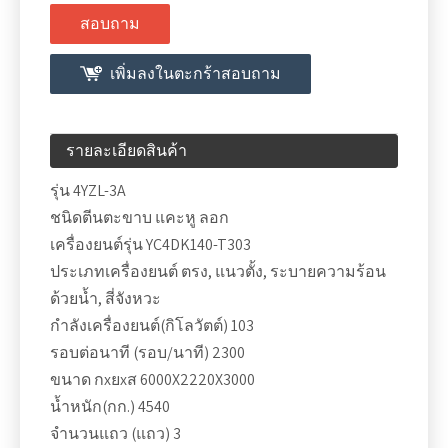
สอบถาม
เพิ่มลงในตะกร้าสอบถาม
รายละเอียดสินค้า
รุ่น 4YZL-3A
ชนิดตีนตะขาบ แคะหู ลอก
เครื่องยนต์รุ่น YC4DK140-T303
ประเภทเครื่องยนต์ ตรง, แนวตั้ง, ระบายความร้อน
ด้วยน้ำ, สี่จังหวะ
กำลังเครื่องยนต์(กิโลวัตต์) 103
รอบต่อนาที (รอบ/นาที) 2300
ขนาด กxยxส 6000X2220X3000
น้ำหนัก(กก.) 4540
จำนวนแถว (แถว) 3