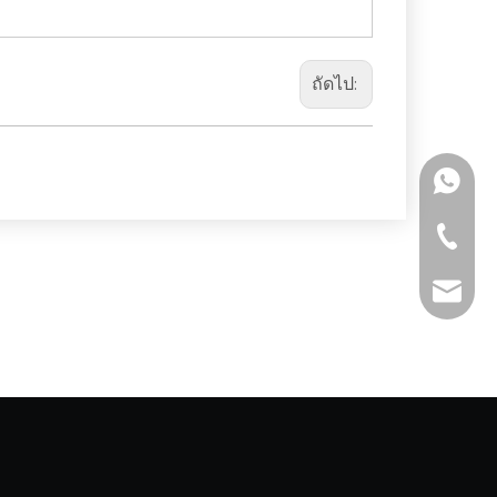
ถัดไป:
+86 159
+86-511-
fmworld.