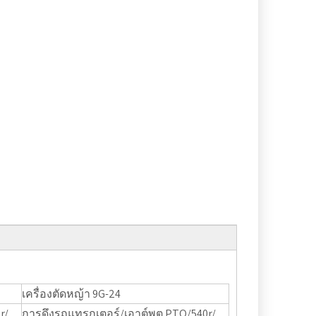
เครื่องตัดหญ้า 9G-24
r/
การดึงรถแทรกเตอร์/เอาต์พุต PTO/540r/