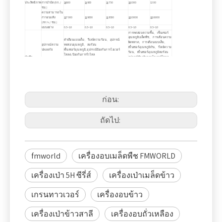
ประสิทธิภาพ
การบำบัด (กก. /
≧600
≧800
≧750
≧1000
1200
ชม.)
ความสามารถใน
การอบแห้ง
≧7000
≧8000
≧8500
≧10000
≧16000
(กก.% / ชม.)
แบบอย่าง
0.5~1.0
0.5~1.0
0.5~1.0
0.5~1.0
0.5~1.0
การทดสอบความชื้น、 เซ็นเซอร์
อุณหภูมิเมล็ดพืช、 การเตือนความ
คำเตือนแบบเต็ม、 รีเลย์ความร้อน、 อุปกรณ์
ผิดพลาด、 การเตือนแบบเต็ม、
อุปกรณ์ความ
ทดสอบอุณหภูมิ、 ลมร้อน
เซ็นเซอร์อุณหภูมิเกิน、 รีเลย์ความ
ปลอดภัย
เซ็นเซอร์อุณหภูมิ, อุปกรณ์ป้องกันการโอเวอร์
ร้อน、 เซ็นเซอร์อุณหภูมิลมร้อน
โหลด, ป้องกันการรั่วไหล
บันทึก
อุปกรณ์ป้องกันการโอเวอร์โหลด
การป้องกันการรั่วไหล
ระบบลำเลียง、 ระบบระบายเมล็ด
อุปกรณ์
การทดสอบความชื้น เซ็นเซอร์อุณหภูมิเมล็ดพืช
พืช、 ระบบอบแห้ง、 ช้า、 รอก、
มาตรฐาน
เซ็นเซอร์ความผิดปกติในการขนถ่าย
พัดลม downdraught、 ระบบ
ควบคุมอัตโนมัติ
ก่อน:
ถัดไป:
fmworld
เครื่องอบเมล็ดพืช FMWORLD
เครื่องเป่า 5H ซีรี่ส์
เครื่องเป่าเมล็ดข้าว
เกรนทาวเวอร์
เครื่องอบข้าว
เครื่องเป่าข้าวสาลี
เครื่องอบถั่วเหลือง