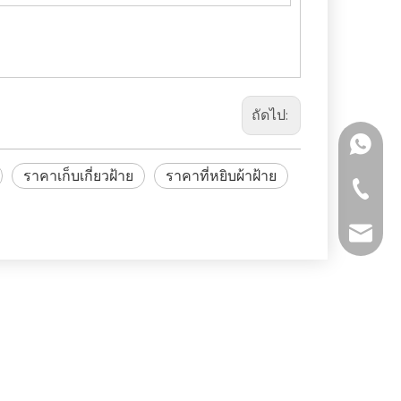
ถัดไป:
+86 159
ราคาเก็บเกี่ยวฝ้าย
ราคาที่หยิบผ้าฝ้าย
+86-511-
fmworld.