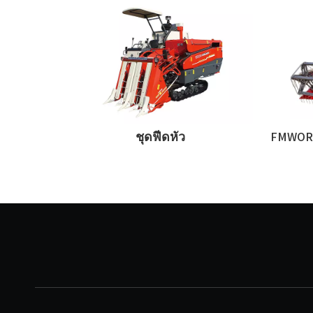
ี FMWORLD
ชุดฟีดหัว