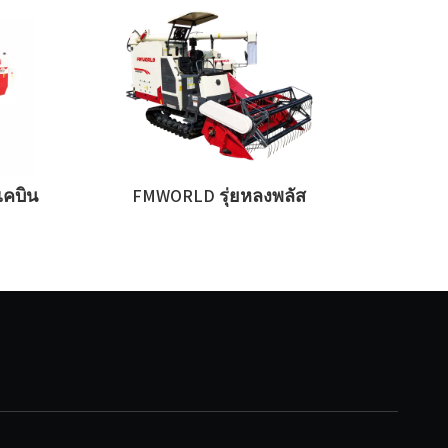
เคบิน
FMWORLD รุ่ยหลงพลัส
FMWO