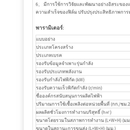
6、 มีการใช้การวิจัยและพัฒนาอย่างอิสระของแท
ความสำเร็จของฟิล์ม ปรับปรุงประสิทธิภาพการท
พารามิเตอร์:
แบบอย่าง
ประเภทโครงสร้าง
ประเภทเบรค
รองรับข้อมูลจำเพาะรุ่นกำลัง
รองรับประเภทพลังงาน
รองรับกำลังไฟพิกัด (kW)
รองรับความเร็วพิกัดกำลัง (r/min)
ชื่อองค์กรสนับสนุนการผลิตไฟฟ้า
ปริมาณการใช้เชื้อเพลิงต่อหน่วยพื้นที่ (กก./ชม.2
ผลผลิตชั่วโมงการทำงานบริสุทธิ์ (h㎡)
ขนาดโดยรวมในสภาพการทำงาน (L×W×H) (มม.
ขนาดในสถานะการขนส่ง (L×W×H) (มม.)