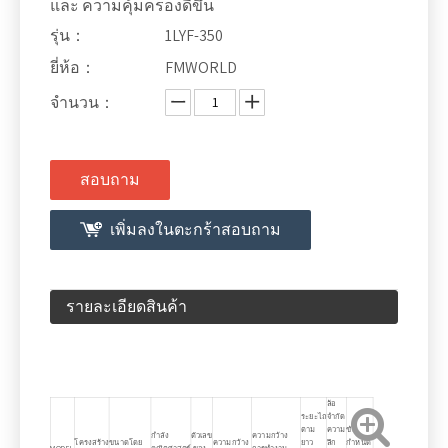
และ ความคุ้มครองดีขึ้น
รุ่น：
1LYF-350
ยี่ห้อ：
FMWORLD
จำนวน：
สอบถาม
เพิ่มลงในตะกร้าสอบถาม
รายละเอียดสินค้า
ล้อ
ระยะไถ
จำกัด
ตาม
ความ
ข้อ
กำลัง
ตัวเลข
ความกว้าง
โครงสร้าง
ขนาดโดย
ความกว้าง
ยาว
ลึก
กำหนด
MODEL
คณิตศาสตร์
ของ
การทำงาน