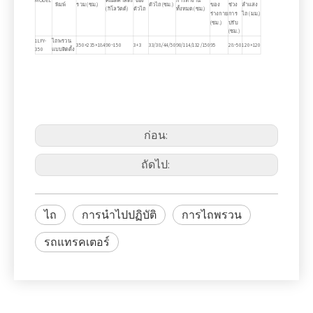
พิมพ์
รวม (ซม.)
ตัวไถ (ซม.)
ของ
ช่วง
ลำแสง
(กิโลวัตต์)
ตัวไถ
ทั้งหมด (ซม.)
ร่างกาย
การ
ไถ (มม.)
(ซม.)
ปรับ
(ซม.)
1LFY-
ไถพรวน
350×235×184
90~150
3+3
33/38/44/50
90/114/132/150
95
28~50
120×120
350
แบบติดตั้ง
ก่อน:
ถัดไป:
ไถ
การนำไปปฏิบัติ
การไถพรวน
รถแทรคเตอร์