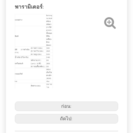
พารามิเตอร์:
Ruilong
4LZ-6.0P
แบบอย่าง
พร้อม
หลังคา
การให้
อาหาร
ทั้งหมด
พิมพ์
ที่ขับ
เคลื่อน
ด้วย
ตนเอง
ความยาว (มม.)
5150
มิติ (การดำเนิน
ความกว้าง (มม.)
2620
การ)
ความสูง (มม.)
3030
น้ำหนัก (กิโลกรัม)
3400
พลังงาน (HP)
102
เครื่องยนต์
rpm (r / นาที)
2600
ความจุเชื้อเพลิง (L)
130
กล่อง
เกียร์ไฮ
กล่องเกียร์
ดรอลิก
ZKB85
hst
45cc
550 * 90
ติดตาม (มม.)
* 56
แชสซี
แทร็กเซ็นเตอร์ (มม.)
1350
การกวาดล้างดิน
360
(มม.)
ความกว้างตัด (มม.)
2200
ความสามารถใน
ก่อน:
การให้อาหาร (กก. /
6.0
การเก็บเกี่ยว
s)
การควบ
ลิฟท์ตัดบาร์
คุมไฮดร
ถัดไป:
อลิก
ประเภท
การไหล
ของ
พิมพ์
Axial
การนวดข้าว
พร้อม