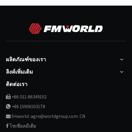
ผลิตภัณฑ์ของเรา
ลิงค์เพิ่มเติม
ติดต่อเรา
+86-511-86349102

+86 15906103178

fmworld. agro@worldgroup.com. CN

โซเชียลมีเดีย
