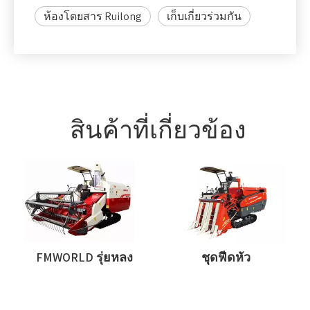
Beat
ห้องโดยสาร Ruilong
เก็บเกี่ยวร่วมกัน
Bars
620 *
กระบอกนวด (มม.)
2010
Sieves
สั่น +
ประเภท Filtrate
พัดลม
แบบแรง
เหวี่ยง
ความจุของเกรนถัง
1.6
(M3)
ทุก
การคายประจุ
ทิศทาง
ประเภทการปล่อย
การ
เมล็ดพืช
ปล่อย
ท่อ
ประสิทธิภาพการทำงาน (Ha./h)
1.2-1.8
สินค้าที่เกี่ยวข้อง
ข้าว,
ข้าว
สาลี,
พืชผล
ข่มขืน,
ถั่ว
เหลือง,
ข้าวโพด
T
FMWORLD รุ่ยหลง
ชุดฟีดหัว