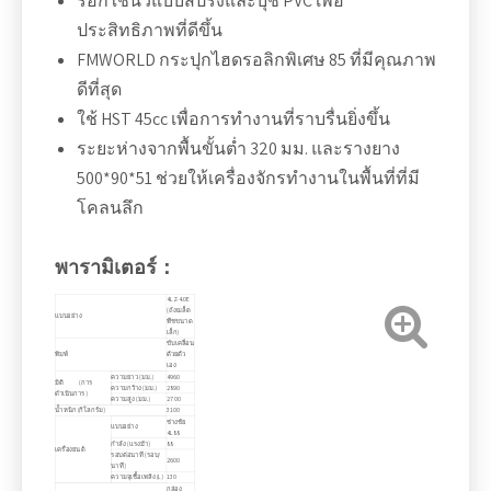
รอกใช้นิ้วแบบสปริงและบุช PVC เพื่อ
ประสิทธิภาพที่ดีขึ้น
FMWORLD กระปุกไฮดรอลิกพิเศษ 85 ​​ที่มีคุณภาพ
ดีที่สุด
ใช้ HST 45cc เพื่อการทำงานที่ราบรื่นยิ่งขึ้น
ระยะห่างจากพื้นขั้นต่ำ 320 มม. และรางยาง
500*90*51 ช่วยให้เครื่องจักรทำงานในพื้นที่ที่มี
โคลนลึก
พารามิเตอร์：
4LZ-4.0E
(ถังเมล็ด
แบบอย่าง
พืชขนาด
เล็ก)
ขับเคลื่อน
พิมพ์
ด้วยตัว
เอง
ความยาว (มม.)
4960
มิติ (การ
ความกว้าง (มม.)
2890
ดำเนินการ)
ความสูง (มม.)
2700
น้ำหนัก (กิโลกรัม)
3100
ช่างชัย
แบบอย่าง
4L88
กำลัง (แรงม้า)
88
เครื่องยนต์
รอบต่อนาที (รอบ/
2600
นาที)
ความจุเชื้อเพลิง (L)
130
กล่อง