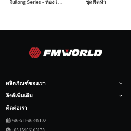
T
Ruilong Series - ห้องโดยสาร
ชุดฟีดหัว
ผลิตภัณฑ์ของเรา
ลิงค์เพิ่มเติม
ติดต่อเรา
+86-511-86349102

+86 15906103178
