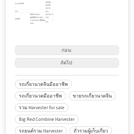
เกียร์ไฮ
กระปุกเกียร์
ดรอลิก
ZKB85
HST
45cc
ติดตาม (มม.)
500*90*51
ศูนย์ติดตาม (มม.)
1150
แชสซี
ระยะห่างจากพื้นดิน
320
(มม.)
ความกว้างของการ
2000
ตัด (มม.)
ความสามารถใน
การป้อน (กก./
4.0
การเก็บเกี่ยว
วินาที)
ระบบควบ
ตัดบาร์ลิฟท์
คุมไฮดรอ
ลิก
ก่อน:
ชนิดไหล
ตามแนว
พิมพ์
แกนพร้
นวดข้าว
อมบี
ถัดไป:
ทบาร์
กระบอกนวดข้าว
620*2000
(มม.)
ตะแกรง
สั่น+
ประเภทตัวกรอง
พัดลม
แบบแรง
รถเกี่ยวนวดจีนมืออาชีพ
เหวี่ยง
ประเภท
ประเภทถังเมล็ดพืช
การคายประจุ
คู่มือ
ถังข้าว
0.3m³
รถเกี่ยวนวดมืออาชีพ
ขายรถเกี่ยวนวดจีน
ประสิทธิภาพการทำงาน (เอเคอร์/ชม.)
0.37-0.66
ข้าว ข้าว
สาลี เรพ
พืชผล
ซีด ถั่ว
รวม Harvester for sale
เหลือง
Big Red Combine Harvester
รถยนต์รวม Harvester
ถั่วรวมผู้เก็บเกี่ยว