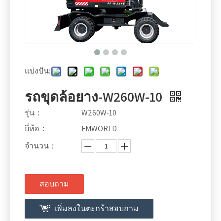
แบ่งปัน:
รถขุดล้อยาง-W260W-10
รุ่น：
W260W-10
ยี่ห้อ：
FMWORLD
จำนวน：
สอบถาม
เพิ่มลงในตะกร้าสอบถาม