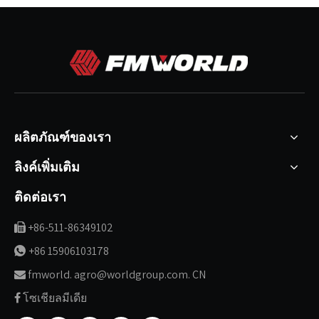
ผลิตภัณฑ์ของเรา
ลิงค์เพิ่มเติม
ติดต่อเรา
+86-511-86349102

+86 15906103178

fmworld. agro@worldgroup.com. CN

โซเชียลมีเดีย
