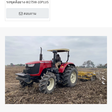
รถขุดล้อยาง-W275W-10PLUS
สอบถาม