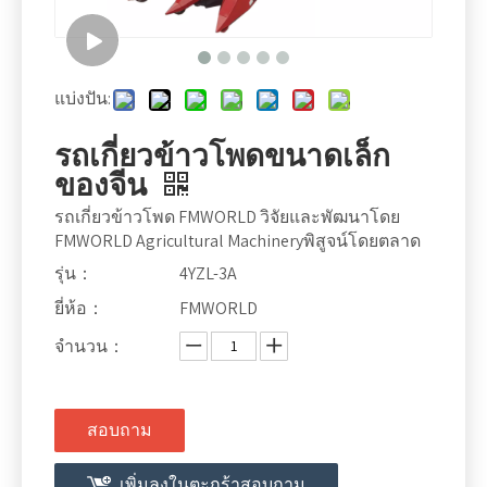
แบ่งปัน:
รถเกี่ยวข้าวโพดขนาดเล็ก
ของจีน
รถเกี่ยวข้าวโพด FMWORLD วิจัยและพัฒนาโดย
FMWORLD Agricultural Machineryพิสูจน์โดยตลาด
รุ่น：
4YZL-3A
ยี่ห้อ：
FMWORLD
จำนวน：
สอบถาม
เพิ่มลงในตะกร้าสอบถาม