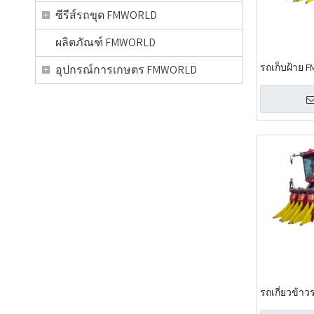
ซีรีส์รถขุด FMWORLD
ผลิตภัณฑ์ FMWORLD
รถเก็บฝ้าย 
อุปกรณ์การเกษตร FMWORLD
รถเกี่ยวข้าว